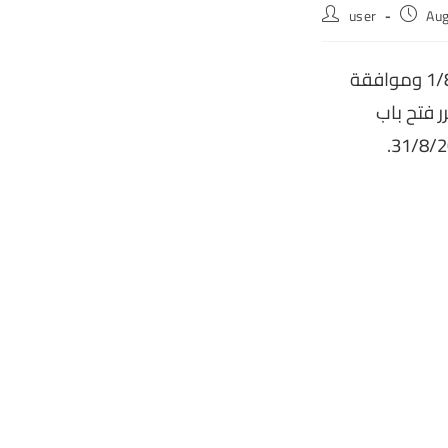
Post
Post
user
Aug
author:
publish
بناءا على موافقة ا.د/عميد المعهد نيابة عن مجالس الأقسام بتاريخ 1/8/2022 وموافقة
 المعهد بتاريخ 4/8/2022، فقد تقرر فتح باب