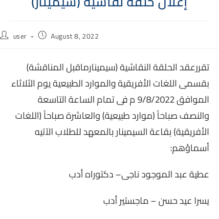
إعلان حلقة نقاشية (سيمينار)
Post
Post
user
August 8, 2022
author:
published:
تقررعقد الحلقة النقاشية (سيمينارماقبل المناقشة)
بقسمى اللغات الأفريقية والموارد الطبيعية يوم الثلاثاء
الموافق 9/8/2022 م فى تمام الساعة التاسعة
والنصف صباحاً (موارد طبيعية) والعاشرة صباحاً (اللغات
الأفريقية) بقاعة السيمينار بالمعهد للطلاب الآتيه
أسماؤهم:
عطية عبد الموجود ناجى– دكتوراه أدب
يسرا عيد حسن – ماجستير أدب