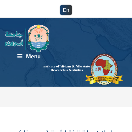
En
Menu