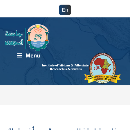
En
Menu