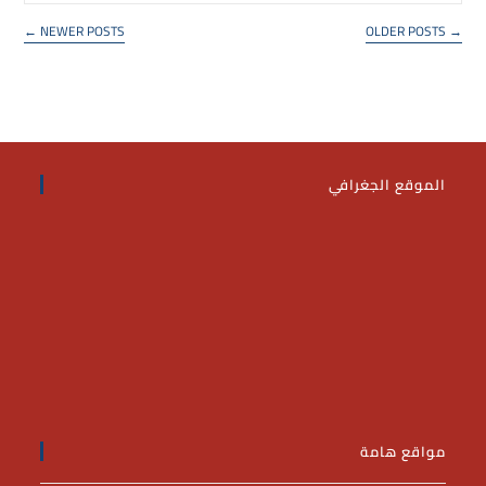
لدراسية
للفصل
←
NEWER POSTS
OLDER POSTS
→
لدراسى
الأول
للعام
لجامعى
2025/
الموقع الجغرافي
مواقع هامة