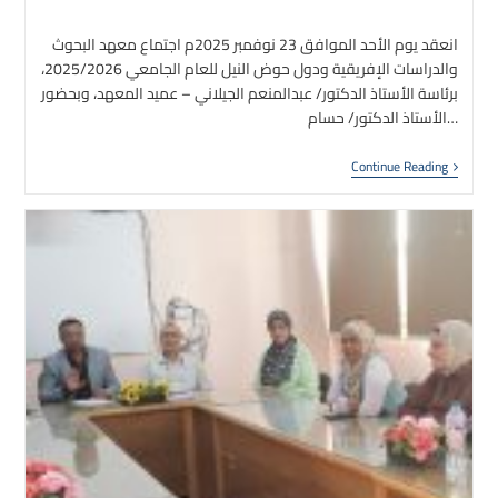
author:
published:
انعقد يوم الأحد الموافق 23 نوفمبر 2025م اجتماع معهد البحوث
والدراسات الإفريقية ودول حوض النيل للعام الجامعي 2025/2026،
برئاسة الأستاذ الدكتور/ عبدالمنعم الجيلاني – عميد المعهد، وبحضور
الأستاذ الدكتور/ حسام…
انعقاد
Continue Reading
اجتماع
معهد
البحوث
لدراسات
إفريقية
ودول
حوض
النيل
نوفمبر
2025