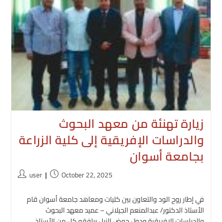
زيارة تهنئة من معهد البحوث
والدراسات الإفريقية إلى كلية الزراعة
بجامعة أسوان
Post
Post
user
October 22, 2025
author:
published:
في إطار روح الود والتعاون بين كليات ومعاهد جامعة أسوان قام
الأستاذ الدكتور/ عبدالمنعم الجيلاني – عميد معهد البحوث
والدراسات الإفريقية ودول حوض النيل يرافقه كل من الأستاذ