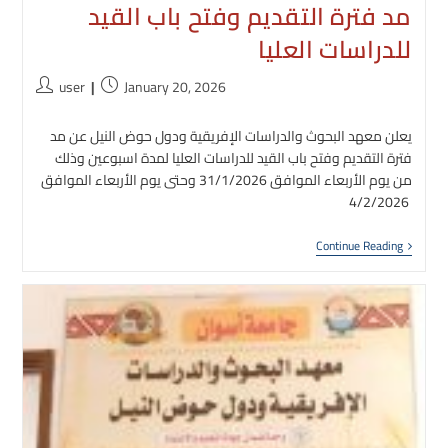
مد فترة التقديم وفتح باب القيد
للدراسات العليا
Post
Post
user
January 20, 2026
author:
published:
يعلن معهد البحوث والدراسات الإفريقية ودول حوض النيل عن مد
فترة التقديم وفتح باب القيد للدراسات العليا لمدة اسبوعين وذلك
من يوم الأربعاء الموافق 31/1/2026 وحتى يوم الأربعاء الموافق
4/2/2026
مد
Continue Reading
فترة
التقديم
وفتح
باب
القيد
لدراسات
العليا