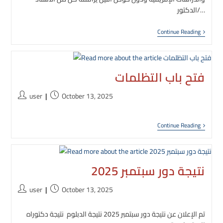
الدكتور/…
زيارة
Continue Reading
تهنئة
من
معهد
البحوث
لدراسات
فتح باب التظلمات
إفريقية
إلى
Post
Post
كلية
user
October 13, 2025
الزراعة
author:
published:
بجامعة
أسوان
فتح
Continue Reading
باب
لتظلمات
نتيجة دور سبتمبر 2025
Post
Post
user
October 13, 2025
author:
published:
تم الإعلان عن نتيجة دور سبتمبر 2025 نتيجة الدبلوم نتيجة دكتوراه