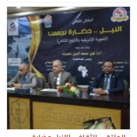
لشهري
لمعهد
البحوث
لدراسات
إفريقية
ودول
حوض
النيل
–
نوفمبر
2025