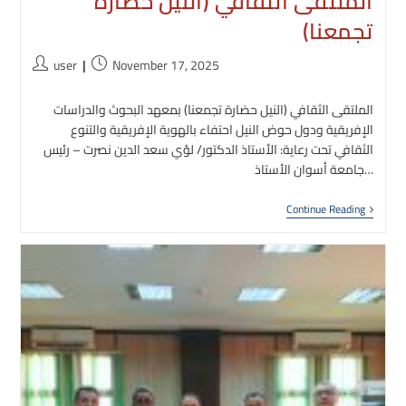
الملتقى الثقافي (النيل حضارة
تجمعنا)
Post
Post
user
November 17, 2025
author:
published:
الملتقى الثقافي (النيل حضارة تجمعنا) بمعهد البحوث والدراسات
الإفريقية ودول حوض النيل احتفاء بالهوية الإفريقية والتنوع
الثقافي تحت رعاية: الأستاذ الدكتور/ لؤي سعد الدين نصرت – رئيس
جامعة أسوان الأستاذ…
لملتقى
Continue Reading
الثقافي
(النيل
حضارة
تجمعنا)