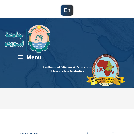
En
Menu