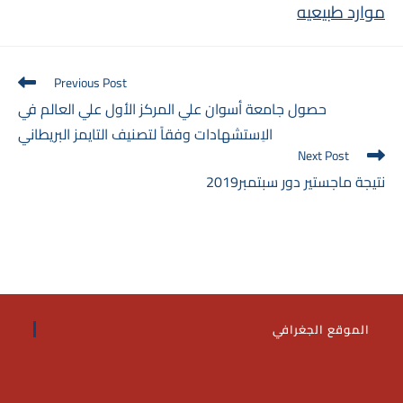
موارد طبيعيه
Read
Previous Post
more
حصول جامعة أسوان علي المركز الأول علي العالم في
articles
الاِستشهادات وفقاً لتصنيف التايمز البريطاني
Next Post
2019نتيجة ماجستير دور سبتمبر
الموقع الجغرافي