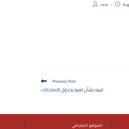
Post
Post
user
Aug
author:
publish
Read
Previous Post
more
تنبيه بشأن تغيير بجدول الامتحانات
articles
الموقع الجغرافي