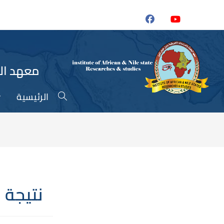
معهد الب
الرئيسية
Toggle
website
search
نتيجة م