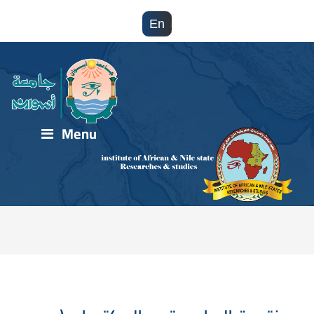
En
Menu