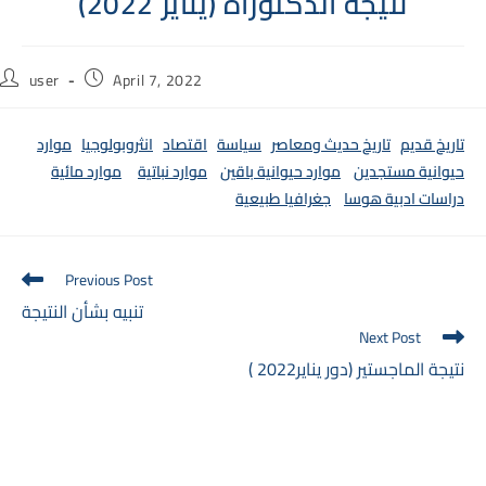
نتيجة الدكتوراه (يناير 2022)
Post
Post
user
April 7, 2022
author:
published:
تاريخ قديم
تاريخ حديث ومعاصر
سياسة
اقتصاد
انثروبولوجيا
موارد
حيوانية مستجدين
موارد حيوانية باقين
موارد نباتية
موارد مائية
دراسات ادبية هوسا
جغرافيا طبيعية
Read
Previous Post
more
تنبيه بشأن النتيجة
articles
Next Post
نتيجة الماجستير (دور يناير2022 )