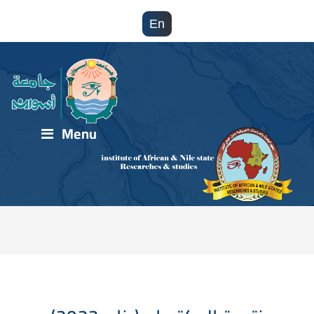
En
Menu