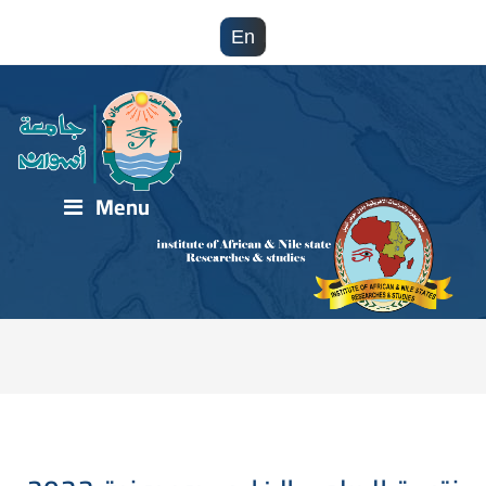
En
Menu