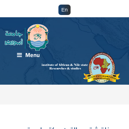
En
Menu