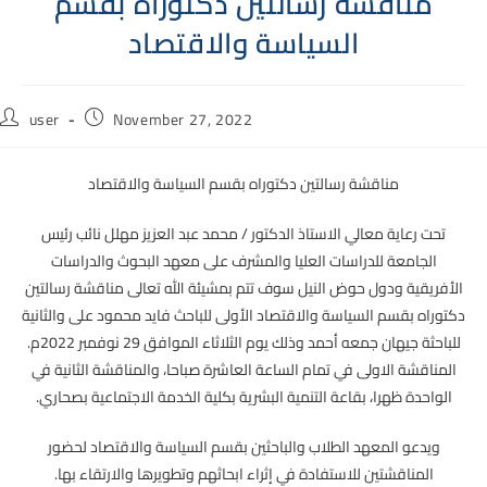
مناقشة رسالتين دكتوراه بقسم
السياسة والاقتصاد
Post
Post
user
November 27, 2022
author:
published:
مناقشة رسالتين دكتوراه بقسم السياسة والاقتصاد
تحت رعاية معالي الاستاذ الدكتور / محمد عبد العزيز مهلل نائب رئيس
الجامعة للدراسات العليا والمشرف على معهد البحوث والدراسات
الأفريقية ودول حوض النيل سوف تتم بمشيئة الله تعالى مناقشة رسالتين
دكتوراه بقسم السياسة والاقتصاد الأولى للباحث فايد محمود على والثانية
للباحثة جيهان جمعه أحمد وذلك يوم الثلاثاء الموافق 29 نوفمبر 2022م.
المناقشة الاولى في تمام الساعة العاشرة صباحا، والمناقشة الثانية في
الواحدة ظهرا، بقاعة التنمية البشرية بكلية الخدمة الاجتماعية بصحاري.
ويدعو المعهد الطلاب والباحثين بقسم السياسة والاقتصاد لحضور
المناقشتين للاستفادة في إثراء ابحاثهم وتطويرها والارتقاء بها.