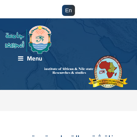
En
Menu