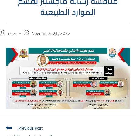
مناقشة رسالة ماجستير بقسم
الموارد الطبيعية
Post
Post
user
November 21, 2022
author:
published:
Read
Previous Post
more