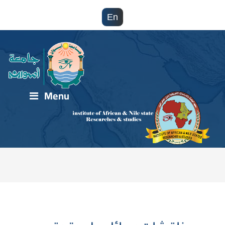
En
Menu