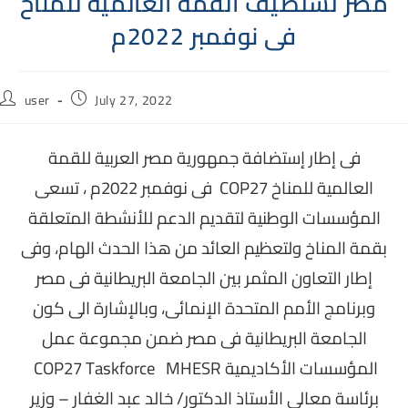
مصر تستضيف القمة العالمية للمناخ
فى نوفمبر 2022م
Post
Post
user
July 27, 2022
author:
published:
فى إطار إستضافة جمهورية مصر العربية للقمة
العالمية للمناخ COP27 فى نوفمبر 2022م ، تسعى
المؤسسات الوطنية لتقديم الدعم للأنشطة المتعلقة
بقمة المناخ ولتعظيم العائد من هذا الحدث الهام، وفى
إطار التعاون المثمر بين الجامعة البريطانية فى مصر
وبرنامج الأمم المتحدة الإنمائى، وبالإشارة الى كون
الجامعة البريطانية فى مصر ضمن مجموعة عمل
المؤسسات الأكاديمية COP27 Taskforce MHESR
برئاسة معالى الأستاذ الدكتور/ خالد عبد الغفار – وزير