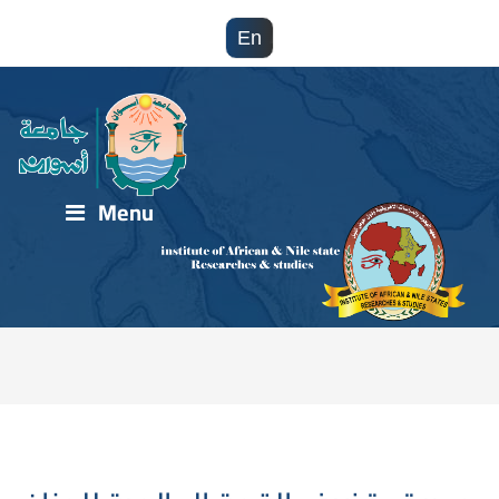
En
Menu