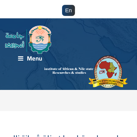
En
Menu