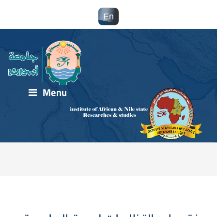
En
Menu