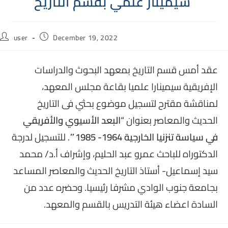
سيمينار علمي بقسم التاريخ
Post
Post
user
December 19, 2022
author:
published:
عقد
أمس
قسم التاريخ
بمعهد البحوث والدراسات
الإفريقية
سيمينارا علميا
بقاعة مجلس المعهد
،
لمناقشة مقترح لتسجيل موضوع بحثي فى ال
تاريخ
الحديث والمعاصر
بعنوان “
البعد الأسيوي والأفريقي
في سياسة تنزنيا الخارجية 1964- 1985″
. للتسجيل لدرجة
الدكتوراه للباحث عمرو عبد الحليم، وإشراف أ.د/ محمد
سيد إسماعيل- أستاذ التاريخ الحديث والمعاصر المساعد
بجامعة جنوب الوادي مشرفا رئيسيا. وحضره عدد من
السادة اعضاء هيئة التدريس بالقسم والمعهد.