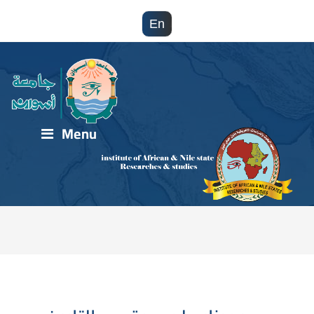
En
Menu