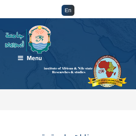
En
Menu