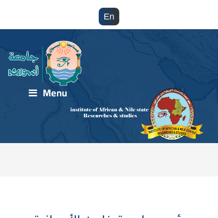
En
Menu