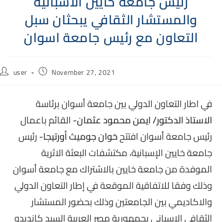
رئيس جامعة خايين الأسبانية
والمستشار الثقافي يبحثان سبل
التعاون مع رئيس جامعة اسوان
Post
Post
user
November 27, 2021
author:
published:
في اطار التعاون الدولي بين جامعة أسوان برئاسة
الاستاذ الدكتور/ ايمن محمود عثمان-
القائم باعمال
رئيس جامعة أسوان افتتح
خوان جوميث أورتيجا-
رئيس
جامعة خايين الإسبانية، مكتشفات البعثة الاثرية
الموفدة من جامعة خايين بالاشتراك مع جامعة أسوان
وذلك وفقا للاتفاقية الموقعة في إطار التعاون الدولي
والاكاديمي بين الجامعتين وذلك بحضور المستشار
الثقافي الإسباني بجمهورية مصر العربية السيد كانديدو