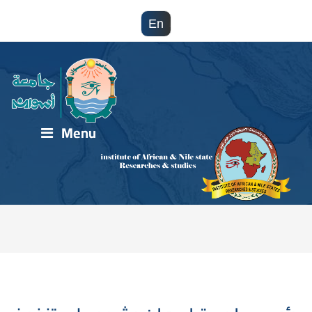
En
Menu