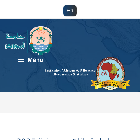
En
Menu