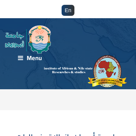
En
Menu