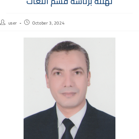
تهنئة برئاسة قسم اللغات
Post
Post
user
October 3, 2024
author:
published: