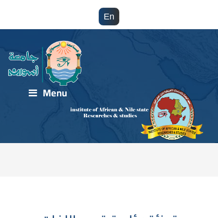
En
Menu