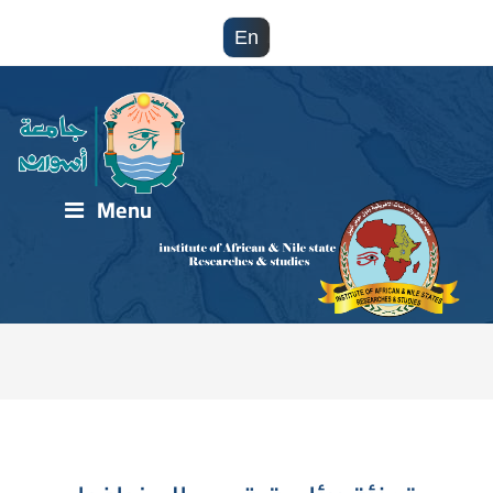
En
Menu