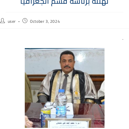
تهنئة برئاسة قسم الجغرافيا
Post
Post
user
October 3, 2024
author:
published:
.