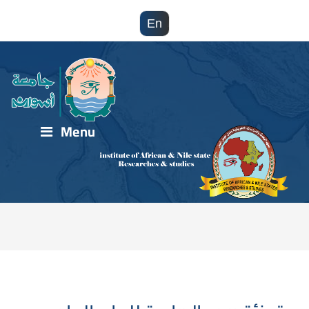
En
Menu