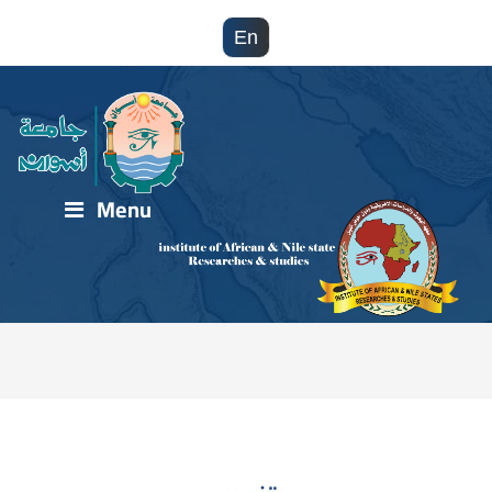
En
Menu