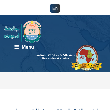
En
Menu