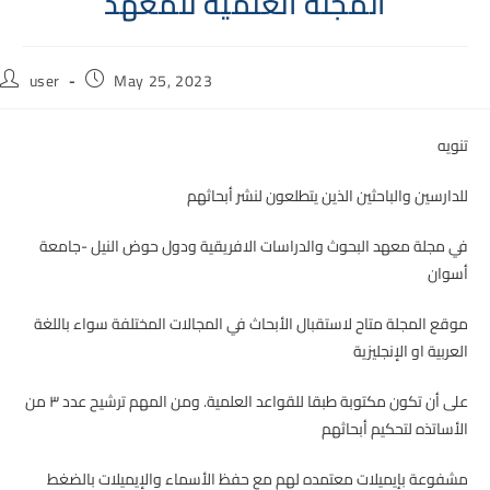
المجلة العلمية للمعهد
Post
Post
user
May 25, 2023
author:
published:
تنويه
للدارسين والباحثين الذين يتطلعون لنشر أبحاثهم
في مجلة معهد البحوث والدراسات الافريقية ودول حوض النيل -جامعة
أسوان
موقع المجلة متاح لاستقبال الأبحاث في المجالات المختلفة سواء باللغة
العربية او الإنجليزية
على أن تكون مكتوبة طبقا للقواعد العلمية. ومن المهم ترشيح عدد ٣ من
الأساتذه لتحكيم أبحاثهم
مشفوعة بإيميلات معتمده لهم مع حفظ الأسماء والإيميلات بالضغط