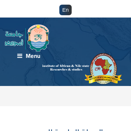
En
Menu