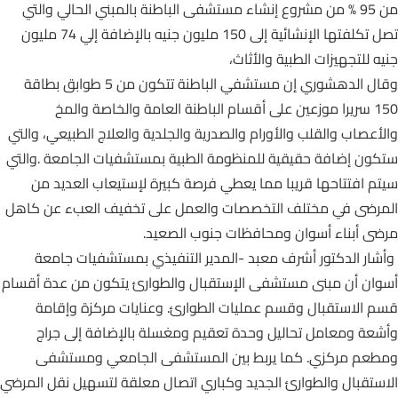
من 95 % من مشروع إنشاء مستشفى الباطنة بالمبني الحالي والتي
تصل تكلفتها الإنشائية إلى 150 مليون جنيه بالإضافة إلي 74 مليون
جنيه للتجهيزات الطبية والأثاث،
وقال الدهشوري إن مستشفي الباطنة تتكون من 5 طوابق بطاقة
150 سريرا موزعين على أقسام الباطنة العامة والخاصة والمخ
والأعصاب والقلب والأورام والصدرية والجلدية والعلاج الطبيعي، والتي
ستكون إضافة حقيقية للمنظومة الطبية بمستشفيات الجامعة .والتي
سيتم افتتاحها قريبا مما يعطي فرصة كبيرة لإستيعاب العديد من
المرضى في مختلف التخصصات والعمل على تخفيف العبء عن كاهل
مرضى أبناء أسوان ومحافظات جنوب الصعيد.
وأشار الدكتور أشرف معبد -المدير التنفيذي بمستشفيات جامعة
أسوان أن مبنى مستشفى الإستقبال والطوارئ يتكون من عدة أقسام
قسم الاستقبال وقسم عمليات الطوارئ. وعنايات مركزة وإقامة
وأشعة ومعامل تحاليل وحدة تعقيم ومغسلة بالإضافة إلى جراج
ومطعم مركزي. كما يربط بين المستشفى الجامعي ومستشفى
الاستقبال والطوارئ الجديد وكباري اتصال معلقة لتسهيل نقل المرضي