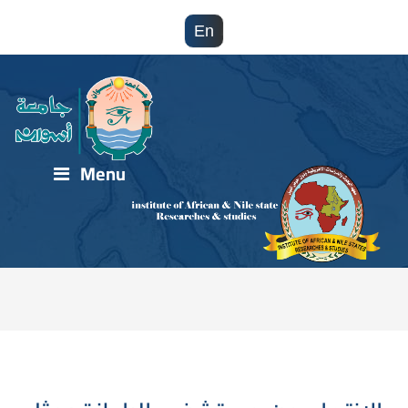
En
Menu