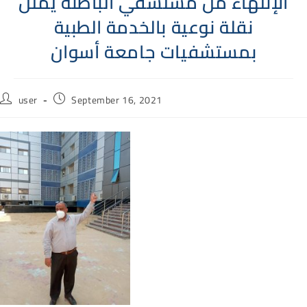
الإنتهاء من مستشفي الباطنة يمثل
نقلة نوعية بالخدمة الطبية
بمستشفيات جامعة أسوان
Post
Post
user
September 16, 2021
author:
published: