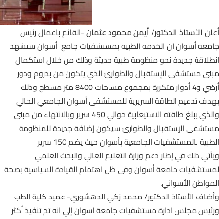
أعلن
الأستاذ الدكتور/ أيمن محمود عثمان
-القائم باعمال رئيس
جامعة أسوان ان الخدمة الطبية بمستشفيات جامع أسوان ستشهد
انطلاقة جديدة نحو منظومة طبية حديثة وذلك من خلال استكمال
مبنى مستشفى الإستقبال والطوارئ الذي يتكون من بدروم ودور
أرضي و4 أدوار متكررة بمجموع مساحات 8400 متر مسطح وذلك
بهدف تدعيم الطاقة السريرية للمستشفى أسوان الجامعي الحالي
والذي يبلغ طاقته الاستيعابية حوالي 450 سرير وبالانتهاء من مبنى
مستشفى الإستقبال والطوارئ سيكون إضافة جديدة للمنظومة
الطبية بالمستشفيات الجامعية بأسوان حيث يضم 150 سرير
ويأتي ذلك في إطار دعم وزارة التعليم العالي والبحث العلمي
لمستشفيات جامعة أسوان وفي ظل اهتمام القيادة السياسية بصحة
المواطن الأسواني.
وأضاف الأستاذ الدكتور/ محمد زكي الدهشوري- عميد كلية الطب
ورئيس مجلس ادارة مستشفيات جامعة اسوان إلي انه تم تنفيذ أكثر