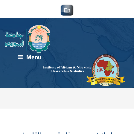
En
Menu