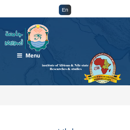
En
Menu